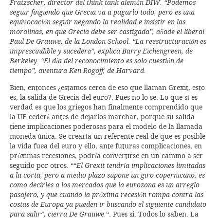
Fratzscher, director del think tank alemán DIW. “Podemos
seguir fingiendo que Grecia va a pagarlo todo, pero es una
equivocación seguir negando la realidad e insistir en las
moralinas, en que Grecia debe ser castigada”, añade el liberal
Paul De Grauwe, de la London School. “La reestructuración es
imprescindible y sucederá”, explica Barry Eichengreen, de
Berkeley. “El día del reconocimiento es solo cuestión de
tiempo”, aventura Ken Rogoff, de Harvard.
Bien, entonces ¿estamos cerca de eso que llaman Grexit, esto
es, la salida de Grecia del euro?. Pues no lo se. Lo que sí es
verdad es que los griegos han finalmente comprendido que
la UE cederá antes de dejarlos marchar, porque su salida
tiene implicaciones poderosas para el modelo de la llamada
moneda única. Se crearía un referente real de que es posible
la vida fuea del euro y ello, ante futuras complicaciones, en
próximas recesiones, podría convertirse en un camino a ser
seguido por otros. ““
El Grexit tendría implicaciones limitadas
a la corta, pero a medio plazo supone un giro copernicano: es
como decirles a los mercados que la eurozona es un arreglo
pasajero, y que cuando la próxima recesión rompa contra las
costas de Europa ya pueden ir buscando el siguiente candidato
para salir”, cierra De Grauwe.
“. Pues si. Todos lo saben. La