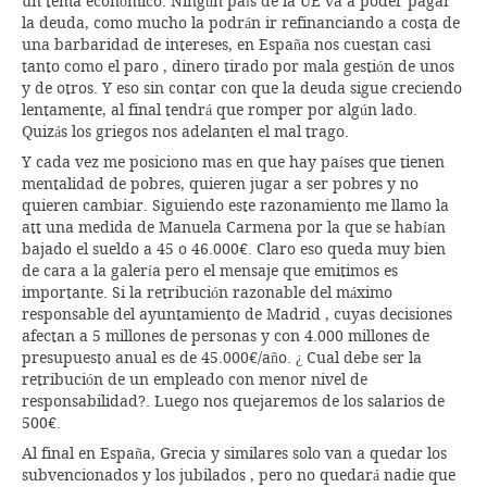
un tema económico. Ningún país de la UE va a poder pagar
la deuda, como mucho la podrán ir refinanciando a costa de
una barbaridad de intereses, en España nos cuestan casi
tanto como el paro , dinero tirado por mala gestión de unos
y de otros. Y eso sin contar con que la deuda sigue creciendo
lentamente, al final tendrá que romper por algún lado.
Quizás los griegos nos adelanten el mal trago.
Y cada vez me posiciono mas en que hay países que tienen
mentalidad de pobres, quieren jugar a ser pobres y no
quieren cambiar. Siguiendo este razonamiento me llamo la
att una medida de Manuela Carmena por la que se habían
bajado el sueldo a 45 o 46.000€. Claro eso queda muy bien
de cara a la galería pero el mensaje que emitimos es
importante. Si la retribución razonable del máximo
responsable del ayuntamiento de Madrid , cuyas decisiones
afectan a 5 millones de personas y con 4.000 millones de
presupuesto anual es de 45.000€/año. ¿ Cual debe ser la
retribución de un empleado con menor nivel de
responsabilidad?. Luego nos quejaremos de los salarios de
500€.
Al final en España, Grecia y similares solo van a quedar los
subvencionados y los jubilados , pero no quedará nadie que