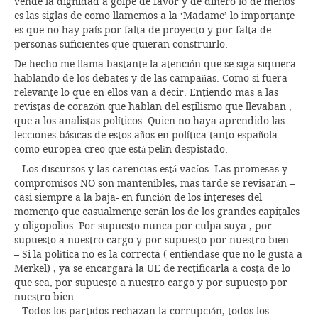
vende la dignidad a golpe de favor y de dinero lo de menos
es las siglas de como llamemos a la ‘Madame’ lo importante
es que no hay país por falta de proyecto y por falta de
personas suficientes que quieran construirlo.
De hecho me llama bastante la atención que se siga siquiera
hablando de los debates y de las campañas. Como si fuera
relevante lo que en ellos van a decir. Entiendo mas a las
revistas de corazón que hablan del estilismo que llevaban ,
que a los analistas políticos. Quien no haya aprendido las
lecciones básicas de estos años en política tanto española
como europea creo que está pelín despistado.
– Los discursos y las carencias está vacíos. Las promesas y
compromisos NO son mantenibles, mas tarde se revisarán –
casi siempre a la baja- en función de los intereses del
momento que casualmente serán los de los grandes capitales
y oligopolios. Por supuesto nunca por culpa suya , por
supuesto a nuestro cargo y por supuesto por nuestro bien.
– Si la política no es la correcta ( entiéndase que no le gusta a
Merkel) , ya se encargará la UE de rectificarla a costa de lo
que sea, por supuesto a nuestro cargo y por supuesto por
nuestro bien.
– Todos los partidos rechazan la corrupción, todos los