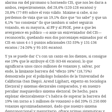
alarma ésa del pirómano u horneado CIS, que nos les daría a
ambos, respectivamente, del 28,6% (120-128 escaños) y
20,8% (77-89) sobre el voto válido. Máxime si cabe, si no
perdemos de vista que un 19,1% dice que “no sabe” y que un
6,1% “no constesta” (lo que también sí sabe) seguirán
votando, en su mayoría, al PP y al PSOE, pese a que les
avergüence en público —o ante un entrevistador del CIS—
reconocerlo; quedando esos dos porcentajes estimados por el
CIS en unos 4 ó 5 puntos adicionales (32-33% y 131-136
escaños / 24-26% y 95-105 escaños).
Y ya se puede dar C’s con un canto en los dientes, si consigue
ese 19% que le atribuye el CIS (63-66 escaños), lo que
significaría unos cinco millones de votantes y, salvar, por
ende, la limitante barrera del “efecto 18%” (18,75%)
demostrada por el politólogo holandés de la Universidad de
California (San Diego), Arend Lijphart, experto en Sociología
Electoral y sistemas electorales comparados, y en nuestro
peculiar maquiavélico sistema electoral. De hecho, para
explotar electoralmente C’s habría de superar la barrera del
19% (en torno a 5 millones de votantes) o del 20% (5.250.000
votantes aproximadamente), dado que nuestro sistema
desproporcional y mayoritario, ofrece primas sistemáticas y