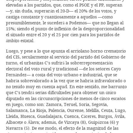
elevadas a los partidos, que, como el PSOE y el PP, superan
—y, sin duda, superarán el 20-D— el 20% de los votos, y
castiga constante y cuantiosamente a aquellos —como
presumiblemente, le sucederá a Podemos— que no llegan al
15%; siendo el punto de inflexión de la desproporcionalidad
el situado entre el 20 y el 25 por cien para los partidos de
ámbito estatal.
Luego, y pese a lo que apunta el arriolano horno crematorio
del CIS, secularmente al servicio del partido del Gobierno de
turno, el urbanitas C’s sufrirá la sobrerrepresentación
electoral del voto rural y tradicional —de los señores Cayo
Fernández— a costa del voto urbano e industrial, que se
habría sobrevalorado a la vez que se habría infravalorado o
no tenido muy en cuenta aquél. En este sentido, me barrunto
que C’s tendrá serias dificultades para obtener un único
diputado en las circunscripciones de menos de cinco escaños
en juego, como son: Zamora, Teruel, Soria, Segovia,
Salamanca, La Rioja, Palencia, Ourense, Melilla, Ceuta, Lugo,
Lleida, Huesca, Guadalajara, Cuenca, Cáceres, Burgos, Ávila,
Albacete o Álava; además, de Vizcaya (8), Guipúzcoa (6) y
Navarra (5). De ese modo, el efecto de la magnitud de las