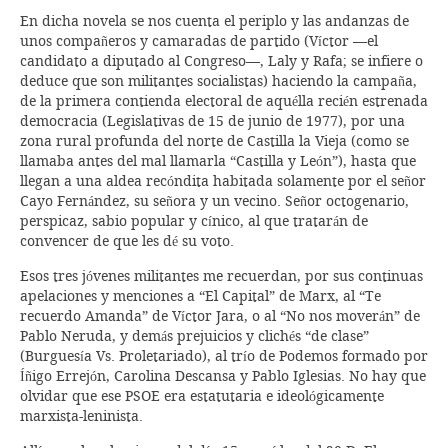
En dicha novela se nos cuenta el periplo y las andanzas de
unos compañeros y camaradas de partido (Víctor —el
candidato a diputado al Congreso—, Laly y Rafa; se infiere o
deduce que son militantes socialistas) haciendo la campaña,
de la primera contienda electoral de aquélla recién estrenada
democracia (Legislativas de 15 de junio de 1977), por una
zona rural profunda del norte de Castilla la Vieja (como se
llamaba antes del mal llamarla “Castilla y León”), hasta que
llegan a una aldea recóndita habitada solamente por el señor
Cayo Fernández, su señora y un vecino. Señor octogenario,
perspicaz, sabio popular y cínico, al que tratarán de
convencer de que les dé su voto.
Esos tres jóvenes militantes me recuerdan, por sus continuas
apelaciones y menciones a “El Capital” de Marx, al “Te
recuerdo Amanda” de Víctor Jara, o al “No nos moverán” de
Pablo Neruda, y demás prejuicios y clichés “de clase”
(Burguesía Vs. Proletariado), al trío de Podemos formado por
Íñigo Errejón, Carolina Descansa y Pablo Iglesias. No hay que
olvidar que ese PSOE era estatutaria e ideológicamente
marxista-leninista.