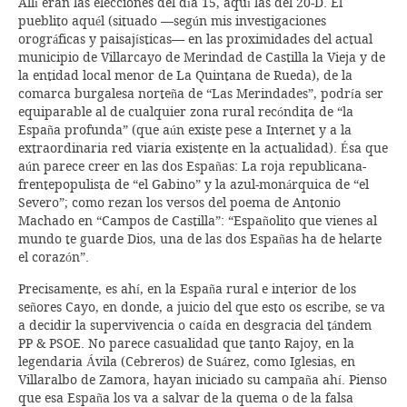
Allí eran las elecciones del día 15, aquí las del 20-D. El
pueblito aquél (situado —según mis investigaciones
orográficas y paisajísticas— en las proximidades del actual
municipio de Villarcayo de Merindad de Castilla la Vieja y de
la entidad local menor de La Quintana de Rueda), de la
comarca burgalesa norteña de “Las Merindades”, podría ser
equiparable al de cualquier zona rural recóndita de “la
España profunda” (que aún existe pese a Internet y a la
extraordinaria red viaria existente en la actualidad). Ésa que
aún parece creer en las dos Españas: La roja republicana-
frentepopulista de “el Gabino” y la azul-monárquica de “el
Severo”; como rezan los versos del poema de Antonio
Machado en “Campos de Castilla”: “Españolito que vienes al
mundo te guarde Dios, una de las dos Españas ha de helarte
el corazón”.
Precisamente, es ahí, en la España rural e interior de los
señores Cayo, en donde, a juicio del que esto os escribe, se va
a decidir la supervivencia o caída en desgracia del tándem
PP & PSOE. No parece casualidad que tanto Rajoy, en la
legendaria Ávila (Cebreros) de Suárez, como Iglesias, en
Villaralbo de Zamora, hayan iniciado su campaña ahí. Pienso
que esa España los va a salvar de la quema o de la falsa