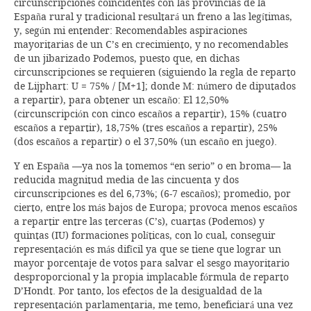
circunscripciones coincidentes con las provincias de la
España rural y tradicional resultará un freno a las legítimas,
y, según mi entender: Recomendables aspiraciones
mayoritarias de un C’s en crecimiento, y no recomendables
de un jibarizado Podemos, puesto que, en dichas
circunscripciones se requieren (siguiendo la regla de reparto
de Lijphart: U = 75% / [M+1]; donde M: número de diputados
a repartir), para obtener un escaño: El 12,50%
(circunscripción con cinco escaños a repartir), 15% (cuatro
escaños a repartir), 18,75% (tres escaños a repartir), 25%
(dos escaños a repartir) o el 37,50% (un escaño en juego).
Y en España —ya nos la tomemos “en serio” o en broma— la
reducida magnitud media de las cincuenta y dos
circunscripciones es del 6,73%; (6-7 escaños); promedio, por
cierto, entre los más bajos de Europa; provoca menos escaños
a repartir entre las terceras (C’s), cuartas (Podemos) y
quintas (IU) formaciones políticas, con lo cual, conseguir
representación es más difícil ya que se tiene que lograr un
mayor porcentaje de votos para salvar el sesgo mayoritario
desproporcional y la propia implacable fórmula de reparto
D’Hondt. Por tanto, los efectos de la desigualdad de la
representación parlamentaria, me temo, beneficiará una vez