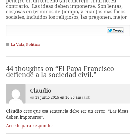
penetre en un terreno tan concreto. A mi no. Al
contrario. Las ideas deben imponerse. Son lentas,
costosas en términos de tiempo, y cuantos más focos
sociales, incluidos los religiosos, las pregonen, mejor
Share
on
Twitte
La Vida
,
Politica
44 thoughts on “
El Papa Francisco
defiende a la sociedad civil.
”
Claudio
en
19 junio 2015 en 10:36 am
said:
Cláudio
cree que esa sentencia debe ser un error: “Las ideas
deben imponerse”.
Accede para responder