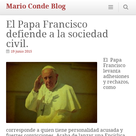
Mario Conde Blog
El Papa Francisco
defiende a la sociedad
civil.
19 junio 2015
El Papa
Francisco
levanta
adhesiones
y rechazos,
como
corresponde a quien tiene personalidad acusada y
fuertes convicciones. Acaba de lanzar una Encíclica.