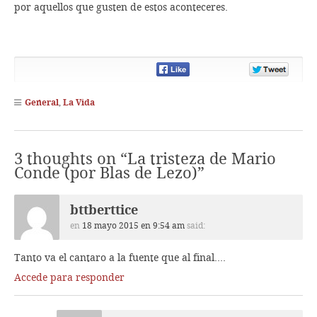
por aquellos que gusten de estos aconteceres.
Share
Share
on
on
Facebook
Twitte
General
,
La Vida
3 thoughts on “
La tristeza de Mario
Conde (por Blas de Lezo)
”
bttberttice
en
18 mayo 2015 en 9:54 am
said:
Tanto va el cantaro a la fuente que al final….
Accede para responder