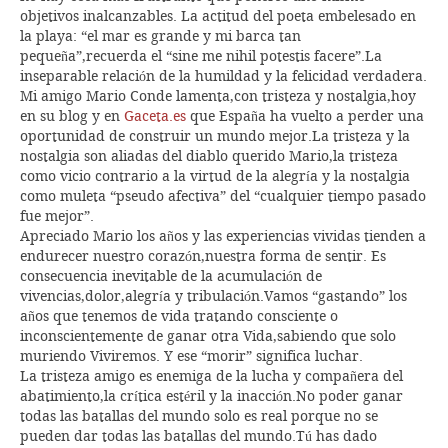
objetivos inalcanzables. La actitud del poeta embelesado en
la playa: “el mar es grande y mi barca tan
pequeña”,recuerda el “sine me nihil potestis facere”.La
inseparable relación de la humildad y la felicidad verdadera.
Mi amigo Mario Conde lamenta,con tristeza y nostalgia,hoy
en su blog y en
Gaceta.es
que España ha vuelto a perder una
oportunidad de construir un mundo mejor.La tristeza y la
nostalgia son aliadas del diablo querido Mario,la tristeza
como vicio contrario a la virtud de la alegría y la nostalgia
como muleta “pseudo afectiva” del “cualquier tiempo pasado
fue mejor”.
Apreciado Mario los años y las experiencias vividas tienden a
endurecer nuestro corazón,nuestra forma de sentir. Es
consecuencia inevitable de la acumulación de
vivencias,dolor,alegría y tribulación.Vamos “gastando” los
años que tenemos de vida tratando consciente o
inconscientemente de ganar otra Vida,sabiendo que solo
muriendo Viviremos. Y ese “morir” significa luchar.
La tristeza amigo es enemiga de la lucha y compañera del
abatimiento,la crítica estéril y la inacción.No poder ganar
todas las batallas del mundo solo es real porque no se
pueden dar todas las batallas del mundo.Tú has dado