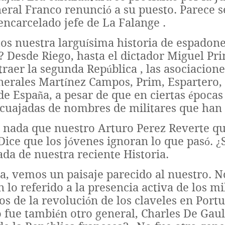
eneral Franco renunció a su puesto. Parece 
encarcelado jefe de La Falange .
os nuestra larguísima historia de espadones
 Desde Riego, hasta el dictador Miguel Pr
 traer la segunda República , las asociaci
enerales Martínez Campos, Prim, Espartero,
 de España, a pesar de que en ciertas época
 cuajadas de nombres de militares que han 
 nada que nuestro Arturo Perez Reverte qui
 Dice que los jóvenes ignoran lo que pasó. ¿
da de nuestra reciente Historia.
a, vemos un paisaje parecido al nuestro. N
n lo referido a la presencia activa de los mil
s de la revolución de los claveles en Portu
fue también otro general, Charles De Gaull