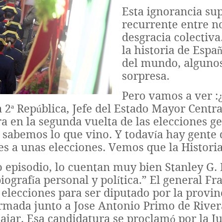
Esta ignorancia sup
recurrente entre no
desgracia colectiv
la historia de Espa
del mundo, algunos
sorpresa.
Pero vamos a ver :¿
 2ª República, Jefe del Estado Mayor Centra
 en la segunda vuelta de las elecciones ge
sabemos lo que vino. Y todavía hay gente 
s a unas elecciones. Vemos que la Historia
 episodio, lo cuentan muy bien Stanley G. 
iografía personal y política.” El general F
s elecciones para ser diputado por la provi
rmada junto a Jose Antonio Primo de Rive
ajar. Esa candidatura se proclamó por la Ju