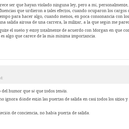
parece ser que hayan violado ninguna ley, pero a mí, personalmente
 influencias que urdieron a tales efectos, cuando ocuparon los car
do tiempo para hacer algo, cuando menos, en poca consonancia con lo
na salida airosa de una carrera, la militar, a la que según me parec
uite el sueño y estoy totalmente de acuerdo con Morgan en que con l
, es algo que carece de la más mínima importancia.
id:
o del humor que sé que todos tenéis.
o ignora dónde están las puertas de salida en casi todos los sitio
jeción de conciencia, no había puerta de salida.