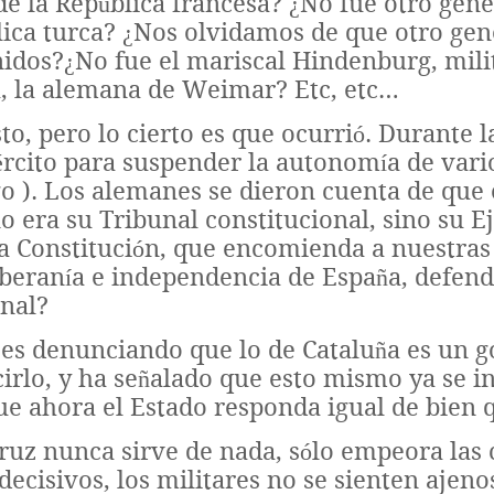
de la República francesa? ¿No fue otro gene
lica turca? ¿Nos olvidamos de que otro gen
nidos?¿No fue el mariscal Hindenburg, mili
a, la alemana de Weimar? Etc, etc…
to, pero lo cierto es que ocurrió. Durante 
ército para suspender la autonomía de vario
o ). Los alemanes se dieron cuenta de que 
o era su Tribunal constitucional, sino su 
tra Constitución, que encomienda a nuestr
oberanía e independencia de España, defende
onal?
es denunciando que lo de Cataluña es un g
irlo, y ha señalado que esto mismo ya se i
ue ahora el Estado responda igual de bien 
struz nunca sirve de nada, sólo empeora las 
isivos, los militares no se sienten ajenos